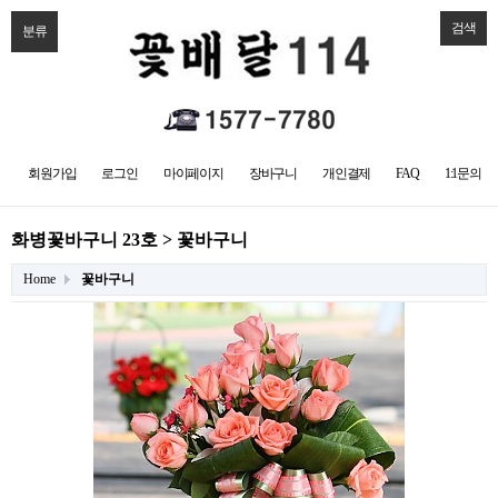
검색
분류
회원가입
로그인
마이페이지
장바구니
개인결제
FAQ
1:1문의
화병꽃바구니 23호 > 꽃바구니
Home
꽃바구니