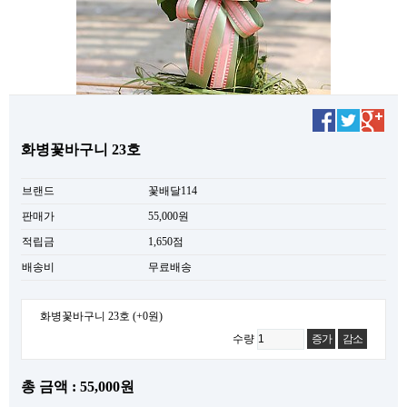
화병꽃바구니 23호
브랜드
꽃배달114
판매가
55,000원
적립금
1,650점
배송비
무료배송
화병꽃바구니 23호
(+0원)
수량
증가
감소
총 금액 : 55,000원